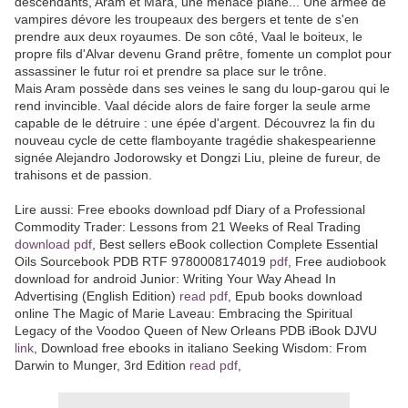
descendants, Aram et Mara, une menace plane... Une armée de
vampires dévore les troupeaux des bergers et tente de s'en
prendre aux deux royaumes. De son côté, Vaal le boiteux, le
propre fils d'Alvar devenu Grand prêtre, fomente un complot pour
assassiner le futur roi et prendre sa place sur le trône.
Mais Aram possède dans ses veines le sang du loup-garou qui le
rend invincible. Vaal décide alors de faire forger la seule arme
capable de le détruire : une épée d'argent. Découvrez la fin du
nouveau cycle de cette flamboyante tragédie shakespearienne
signée Alejandro Jodorowsky et Dongzi Liu, pleine de fureur, de
trahisons et de passion.
Lire aussi: Free ebooks download pdf Diary of a Professional
Commodity Trader: Lessons from 21 Weeks of Real Trading
download pdf
, Best sellers eBook collection Complete Essential
Oils Sourcebook PDB RTF 9780008174019
pdf
, Free audiobook
download for android Junior: Writing Your Way Ahead In
Advertising (English Edition)
read pdf
, Epub books download
online The Magic of Marie Laveau: Embracing the Spiritual
Legacy of the Voodoo Queen of New Orleans PDB iBook DJVU
link
, Download free ebooks in italiano Seeking Wisdom: From
Darwin to Munger, 3rd Edition
read pdf
,