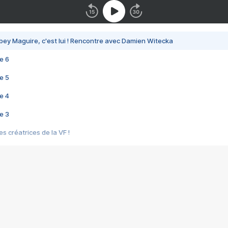
bey Maguire, c'est lui ! Rencontre avec Damien Witecka
e 6
e 5
e 4
e 3
s créatrices de la VF !
e 2
e 1
e Mektoub My Love arrive enfin ! Rencontre avec Shaïn Boumedine et Sal
i : après Toni en famille
elle réalise le bouleversant Dites lui que je l'aime